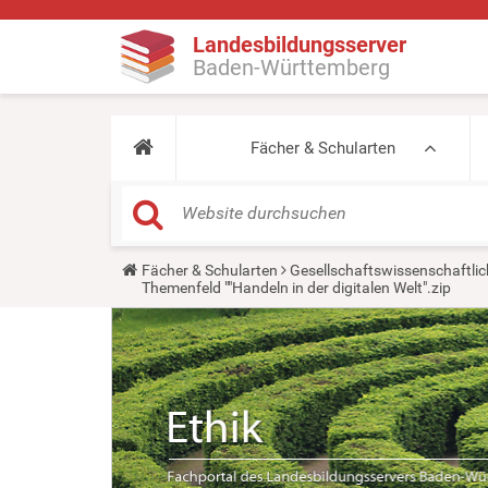
Landesbildungsserver
Baden-Württemberg
Fächer & Schularten
Y
Fächer & Schularten
Gesellschaftswissenschaftlic
o
Themenfeld ""Handeln in der digitalen Welt".zip
u
a
r
e
h
e
r
e
: