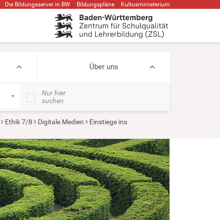
Die Bildungsserver in BW
Bildungspläne
Kultusministerium
Über uns
Nur hier
suchen
Ethik 7/8
Digitale Medien
Einstiege ins