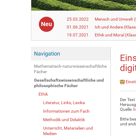
25.03.2022
Mensch und Umwelt (
Neu
01.06.2021
Ich und Andere (Klass
19.07.2021
Ethik und Moral (Klas
Navigation
Ein
digi
Mathematisch-naturwissenschaftliche
Fächer
Gesellschaftswissenschaftliche und
Einsti
philosophische Fächer
Ethik
Der Text
Literatur, Links, Lexika
Herausg
Quelle:
h
Informationen zum Fach
Bitte be
Methodik und Didaktik
und ande
Unterricht, Materialien und
Medien