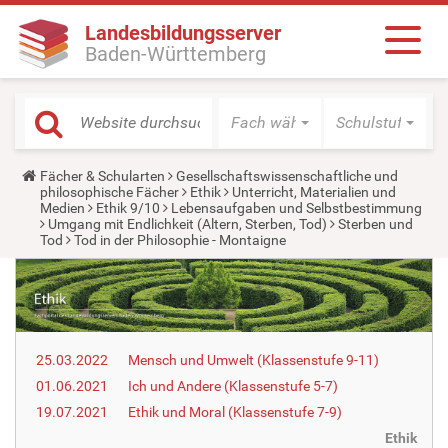
Landesbildungsserver
Baden-Württemberg
Fach wählen
Schulstufe wäh
Y
Fächer & Schularten
Gesellschaftswissenschaftliche und
o
philosophische Fächer
Ethik
Unterricht, Materialien und
u
Medien
Ethik 9/10
Lebensaufgaben und Selbstbestimmung
a
Umgang mit Endlichkeit (Altern, Sterben, Tod)
Sterben und
r
Tod
Tod in der Philosophie - Montaigne
e
h
e
r
e
:
25.03.2022
Mensch und Umwelt (Klassenstufe 9-11)
01.06.2021
Ich und Andere (Klassenstufe 5-7)
19.07.2021
Ethik und Moral (Klassenstufe 7-9)
Ethik