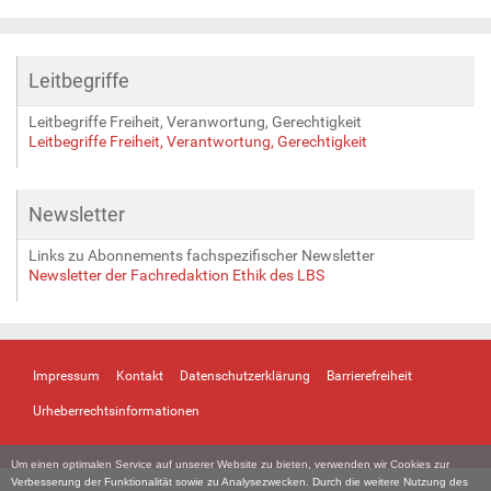
Leitbegriffe
Leitbegriffe Freiheit, Veranwortung, Gerechtigkeit
Leitbegriffe Freiheit, Verantwortung, Gerechtigkeit
Newsletter
Links zu Abonnements fachspezifischer Newsletter
Newsletter der Fachredaktion Ethik des LBS
Impressum
Kontakt
Datenschutzerklärung
Barrierefreiheit
Urheberrechtsinformationen
Um einen optimalen Service auf unserer Website zu bieten, verwenden wir Cookies zur
Verbesserung der Funktionalität sowie zu Analysezwecken. Durch die weitere Nutzung des