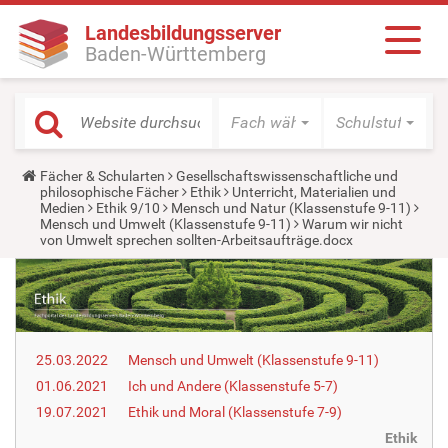
Landesbildungsserver
Baden-Württemberg
Fach wählen
Schulstufe wäh
Y
Fächer & Schularten
Gesellschaftswissenschaftliche und
o
philosophische Fächer
Ethik
Unterricht, Materialien und
u
Medien
Ethik 9/10
Mensch und Natur (Klassenstufe 9-11)
a
Mensch und Umwelt (Klassenstufe 9-11)
Warum wir nicht
r
von Umwelt sprechen sollten-Arbeitsaufträge.docx
e
h
e
r
e
:
25.03.2022
Mensch und Umwelt (Klassenstufe 9-11)
01.06.2021
Ich und Andere (Klassenstufe 5-7)
19.07.2021
Ethik und Moral (Klassenstufe 7-9)
Ethik