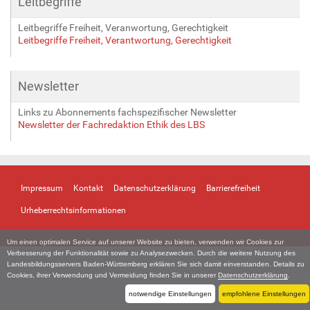
Leitbegriffe
Leitbegriffe Freiheit, Veranwortung, Gerechtigkeit
Leitbegriffe Freiheit, Verantwortung, Gerechtigkeit
Newsletter
Links zu Abonnements fachspezifischer Newsletter
Newsletter der Fachredaktion Ethik des LBS
Impressum
Kontakt
Datenschutzerklärung
Barrierefreiheit
Urheberrechtsinformationen
Um einen optimalen Service auf unserer Website zu bieten, verwenden wir Cookies zur
Verbesserung der Funktionalität sowie zu Analysezwecken. Durch die weitere Nutzung des
Landesbildungsservers Baden-Württemberg erklären Sie sich damit einverstanden. Details zu
Cookies, ihrer Verwendung und Vermeidung finden Sie in unserer
Datenschutzerklärung
.
notwendige Einstellungen
empfohlene Einstellungen