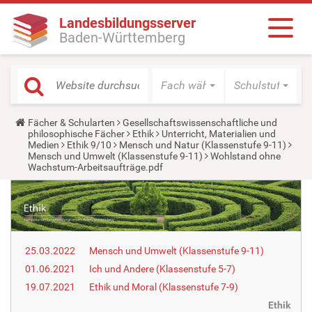
Landesbildungsserver
Baden-Württemberg
Fach wählen
Schulstufe wäh
Y
Fächer & Schularten
Gesellschaftswissenschaftliche und
o
philosophische Fächer
Ethik
Unterricht, Materialien und
u
Medien
Ethik 9/10
Mensch und Natur (Klassenstufe 9-11)
a
Mensch und Umwelt (Klassenstufe 9-11)
Wohlstand ohne
r
Wachstum-Arbeitsaufträge.pdf
e
h
e
r
e
:
25.03.2022
Mensch und Umwelt (Klassenstufe 9-11)
01.06.2021
Ich und Andere (Klassenstufe 5-7)
19.07.2021
Ethik und Moral (Klassenstufe 7-9)
Ethik