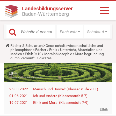
Landesbildungsserver
Baden-Württemberg
Fach wählen
Schulstufe wäh
Y
Fächer & Schularten
Gesellschaftswissenschaftliche und
o
philosophische Fächer
Ethik
Unterricht, Materialien und
u
Medien
Ethik 9/10
Moralphilosophie
Moralbegründung
a
durch Vernunft - Sokrates
r
e
h
e
r
e
:
25.03.2022
Mensch und Umwelt (Klassenstufe 9-11)
01.06.2021
Ich und Andere (Klassenstufe 5-7)
19.07.2021
Ethik und Moral (Klassenstufe 7-9)
Ethik