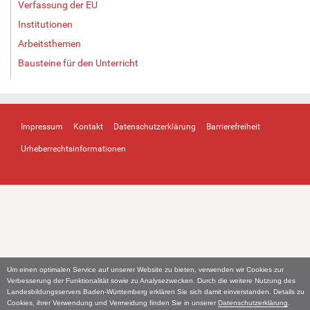
Verfassung der EU
Institutionen
Arbeitsthemen
Bausteine für den Unterricht
Impressum
Kontakt
Datenschutzerklärung
Barrierefreiheit
Urheberrechtsinformationen
Um einen optimalen Service auf unserer Website zu bieten, verwenden wir Cookies zur
Verbesserung der Funktionalität sowie zu Analysezwecken. Durch die weitere Nutzung des
Landesbildungsservers Baden-Württemberg erklären Sie sich damit einverstanden. Details zu
Cookies, ihrer Verwendung und Vermeidung finden Sie in unserer
Datenschutzerklärung
.