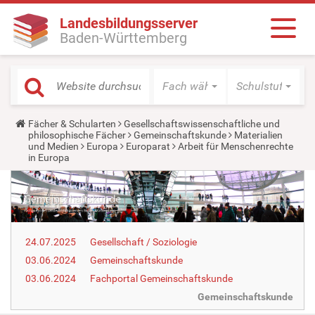
Landesbildungsserver
Baden-Württemberg
Fach wählen
Schulstufe wäh
Y
Fächer & Schularten
Gesellschaftswissenschaftliche und
o
philosophische Fächer
Gemeinschaftskunde
Materialien
u
und Medien
Europa
Europarat
Arbeit für Menschenrechte
a
in Europa
r
e
h
e
r
e
:
24.07.2025
Gesellschaft / Soziologie
03.06.2024
Gemeinschaftskunde
03.06.2024
Fachportal Gemeinschaftskunde
Gemeinschaftskunde