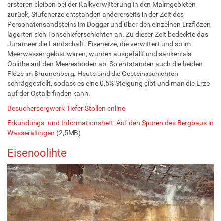
ersteren bleiben bei der Kalkverwitterung in den Malmgebieten
zurück, Stufenerze entstanden andererseits in der Zeit des
Personatensandsteins im Dogger und über den einzelnen Erzflözen
lagerten sich Tonschieferschichten an. Zu dieser Zeit bedeckte das
Jurameer die Landschaft. Eisenerze, die verwittert und so im
Meerwasser gelöst waren, wurden ausgefällt und sanken als
Oolithe auf den Meeresboden ab. So entstanden auch die beiden
Flöze im Braunenberg. Heute sind die Gesteinsschichten
schräggestellt, sodass es eine 0,5% Steigung gibt und man die Erze
auf der Ostalb finden kann.
Besucherbergwerk Tiefer Stollen online
Erkundungs- und Informationsheft: Auf den Spuren des Bergbaus in
Wasseralfingen
(2,5MB)
Eisenoolihte