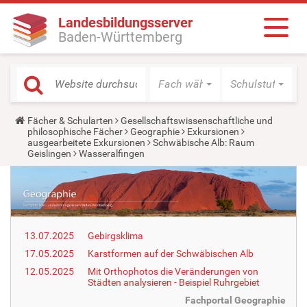
Landesbildungsserver
Baden-Württemberg
Fach wählen
Schulstufe wäh
Y
Fächer & Schularten
Gesellschaftswissenschaftliche und
o
philosophische Fächer
Geographie
Exkursionen
u
ausgearbeitete Exkursionen
Schwäbische Alb: Raum
a
Geislingen
Wasseralfingen
r
e
h
e
r
e
:
13.07.2025
Gebirgsklima
17.05.2025
Karstformen auf der Schwäbischen Alb
12.05.2025
Mit Orthophotos die Veränderungen von
Städten analysieren - Beispiel Ruhrgebiet
Fachportal Geographie