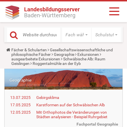
Landesbildungsserver
Baden-Württemberg
Fach wählen
Schulstufe wäh
Y
Fächer & Schularten
Gesellschaftswissenschaftliche und
o
philosophische Fächer
Geographie
Exkursionen
u
ausgearbeitete Exkursionen
Schwäbische Alb: Raum
a
Geislingen
Roggentalmühle an der Eyb
r
e
h
e
r
e
:
13.07.2025
Gebirgsklima
17.05.2025
Karstformen auf der Schwäbischen Alb
12.05.2025
Mit Orthophotos die Veränderungen von
Städten analysieren - Beispiel Ruhrgebiet
Fachportal Geographie