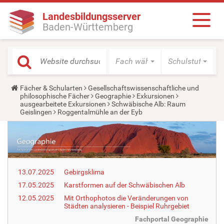
Landesbildungsserver
Baden-Württemberg
Fach wählen
Schulstufe wäh
Y
Fächer & Schularten
Gesellschaftswissenschaftliche und
o
philosophische Fächer
Geographie
Exkursionen
u
ausgearbeitete Exkursionen
Schwäbische Alb: Raum
a
Geislingen
Roggentalmühle an der Eyb
r
e
h
e
r
e
:
13.07.2025
Gebirgsklima
17.05.2025
Karstformen auf der Schwäbischen Alb
12.05.2025
Mit Orthophotos die Veränderungen von
Städten analysieren - Beispiel Ruhrgebiet
Fachportal Geographie