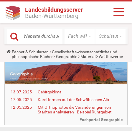
Landesbildungsserver
Baden-Württemberg
Fach wählen
Schulstufe wäh
Y
Fächer & Schularten
Gesellschaftswissenschaftliche und
o
philosophische Fächer
Geographie
Material
Wettbewerbe
u
a
r
e
h
e
r
13.07.2025
Gebirgsklima
e
:
17.05.2025
Karstformen auf der Schwäbischen Alb
12.05.2025
Mit Orthophotos die Veränderungen von
Städten analysieren - Beispiel Ruhrgebiet
Fachportal Geographie