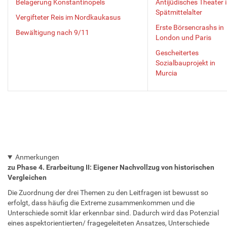
Belagerung Konstantinopels
Antijüdisches Theater 
Spätmittelalter
Vergifteter Reis im Nordkaukasus
Erste Börsencrashs in
Bewältigung nach 9/11
London und Paris
Gescheitertes
Sozialbauprojekt in
Murcia
Anmerkungen
zu Phase 4. Erarbeitung II: Eigener Nachvollzug von historischen
Vergleichen
Die Zuordnung der drei Themen zu den Leitfragen ist bewusst so
erfolgt, dass häufig die Extreme zusammenkommen und die
Unterschiede somit klar erkennbar sind. Dadurch wird das Potenzial
eines aspektorientierten/ fragegeleiteten Ansatzes, Unterschiede