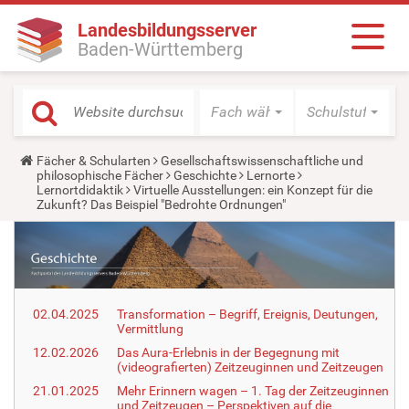
Landesbildungsserver
Baden-Württemberg
Fach wählen
Schulstufe wäh
Y
Fächer & Schularten
Gesellschaftswissenschaftliche und
o
philosophische Fächer
Geschichte
Lernorte
u
Lernortdidaktik
Virtuelle Ausstellungen: ein Konzept für die
a
Zukunft? Das Beispiel "Bedrohte Ordnungen"
r
e
h
e
r
e
:
02.04.2025
Transformation – Begriff, Ereignis, Deutungen,
Vermittlung
12.02.2026
Das Aura-Erlebnis in der Begegnung mit
(videografierten) Zeitzeuginnen und Zeitzeugen
21.01.2025
Mehr Erinnern wagen – 1. Tag der Zeitzeuginnen
und Zeitzeugen – Perspektiven auf die