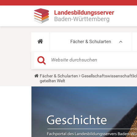
Landesbildungsserver
Baden-Württemberg
Fächer & Schularten
Y
Fächer & Schularten
Gesellschaftswissenschaftlic
o
geteilten Welt
u
a
r
e
h
e
r
e
: