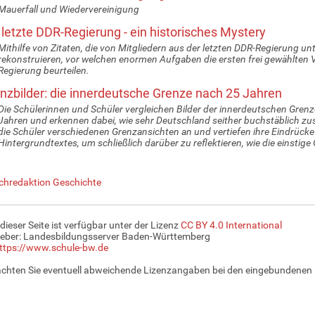
Mauerfall und Wiedervereinigung
 letzte DDR-Regierung - ein historisches Mystery
Mithilfe von Zitaten, die von Mitgliedern aus der letzten DDR-Regierung un
rekonstruieren, vor welchen enormen Aufgaben die ersten frei gewählten V
Regierung beurteilen.
nzbilder: die innerdeutsche Grenze nach 25 Jahren
Die Schülerinnen und Schüler vergleichen Bilder der innerdeutschen Grenz
Jahren und erkennen dabei, wie sehr Deutschland seither buchstäblich 
die Schüler verschiedenen Grenzansichten an und vertiefen ihre Eindrücke
Hintergrundtextes, um schließlich darüber zu reflektieren, wie die einstige
chredaktion Geschichte
 dieser Seite ist verfügbar unter der Lizenz
CC BY 4.0 International
eber: Landesbildungsserver Baden-Württemberg
ttps://www.schule-bw.de
achten Sie eventuell abweichende Lizenzangaben bei den eingebundenen 