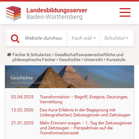
Landesbildungsserver
Baden-Württemberg
Fach wählen
Schulstufe wäh
Y
Fächer & Schularten
Gesellschaftswissenschaftliche und
o
philosophische Fächer
Geschichte
Unterricht
Kursstufe
u
a
r
e
h
e
r
02.04.2025
Transformation – Begriff, Ereignis, Deutungen,
e
Vermittlung
:
12.02.2026
Das Aura-Erlebnis in der Begegnung mit
(videografierten) Zeitzeuginnen und Zeitzeugen
21.01.2025
Mehr Erinnern wagen – 1. Tag der Zeitzeuginnen
und Zeitzeugen – Perspektiven auf die
Transformationszeit