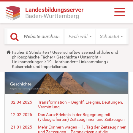
Landesbildungsserver
Baden-Württemberg
Fach wählen
Schulstufe wäh
Y
Fächer & Schularten
Gesellschaftswissenschaftliche und
o
philosophische Fächer
Geschichte
Unterricht
u
Linksammlungen
19. Jahrhundert: Linksammlung
a
Kaiserreich und Imperialismus
r
e
h
e
r
e
:
02.04.2025
Transformation – Begriff, Ereignis, Deutungen,
Vermittlung
12.02.2026
Das Aura-Erlebnis in der Begegnung mit
(videografierten) Zeitzeuginnen und Zeitzeugen
21.01.2025
Mehr Erinnern wagen – 1. Tag der Zeitzeuginnen
und Zeitzeugen – Perspektiven auf die