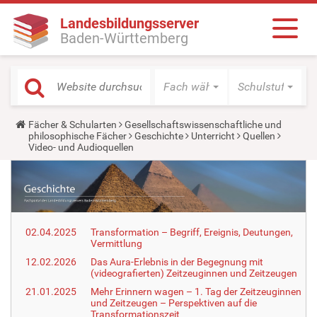
Landesbildungsserver
Baden-Württemberg
Fach wählen
Schulstufe wäh
Y
Fächer & Schularten
Gesellschaftswissenschaftliche und
o
philosophische Fächer
Geschichte
Unterricht
Quellen
u
Video- und Audioquellen
a
r
e
h
e
r
e
02.04.2025
Transformation – Begriff, Ereignis, Deutungen,
:
Vermittlung
12.02.2026
Das Aura-Erlebnis in der Begegnung mit
(videografierten) Zeitzeuginnen und Zeitzeugen
21.01.2025
Mehr Erinnern wagen – 1. Tag der Zeitzeuginnen
und Zeitzeugen – Perspektiven auf die
Transformationszeit