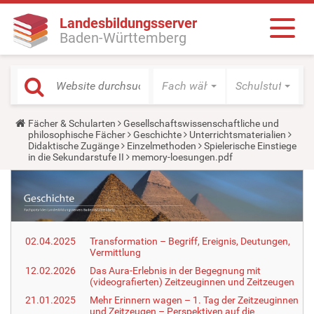
Landesbildungsserver
Baden-Württemberg
Fach wählen
Schulstufe wäh
Y
Fächer & Schularten
Gesellschaftswissenschaftliche und
o
philosophische Fächer
Geschichte
Unterrichtsmaterialien
u
Didaktische Zugänge
Einzelmethoden
Spielerische Einstiege
a
in die Sekundarstufe II
memory-loesungen.pdf
r
e
h
e
r
e
:
02.04.2025
Transformation – Begriff, Ereignis, Deutungen,
Vermittlung
12.02.2026
Das Aura-Erlebnis in der Begegnung mit
(videografierten) Zeitzeuginnen und Zeitzeugen
21.01.2025
Mehr Erinnern wagen – 1. Tag der Zeitzeuginnen
und Zeitzeugen – Perspektiven auf die