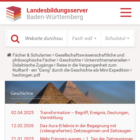
Landesbildungsserver
Baden-Württemberg
Fach wählen
Schulstufe wäh
Y
Fächer & Schularten
Gesellschaftswissenschaftliche und
o
philosophische Fächer
Geschichte
Unterrichtsmaterialien
u
Didaktische Zugänge
Reise in die Vergangenheit zum
a
Nulltarif - ein "Gang" durch die Geschichte als Mini-Expedition
r
hechingen.pdf
e
h
e
r
e
:
02.04.2025
Transformation – Begriff, Ereignis, Deutungen,
Vermittlung
12.02.2026
Das Aura-Erlebnis in der Begegnung mit
(videografierten) Zeitzeuginnen und Zeitzeugen
21.01.2025
Mehr Erinnern wagen – 1. Tag der Zeitzeuginnen