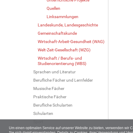
Quellen
Linksammlungen
Landeskunde, Landesgeschichte
Gemeinschaftskunde
Wirtschaft-Arbeit-Gesundheit (WAG)
Welt-Zeit-Gesellschaft (WZG)
Wirtschaft / Berufs- und
Studienorientierung (WBS)
Sprachen und Literatur
Berufliche Fächer und Lernfelder
Musische Fächer
Praktische Fächer
Berufliche Schularten
Schularten
Sport
Um einen optimalen Service auf unserer Website zu bieten, verwenden wir 
Sie sich damit einverstanden. Details zu Cookies, ihrer Verwendung und Ver