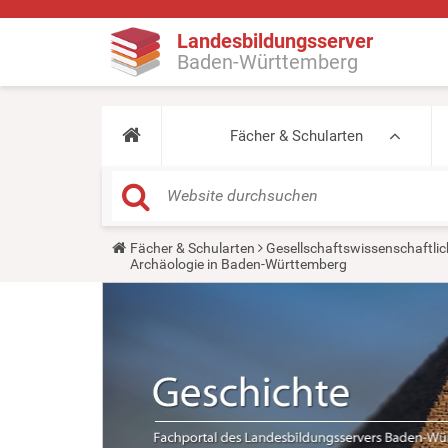
Landesbildungsserver
Baden-Württemberg
Fächer & Schularten
Y
Fächer & Schularten
Gesellschaftswissenschaftlic
o
Archäologie in Baden-Württemberg
u
a
r
e
h
e
r
e
: