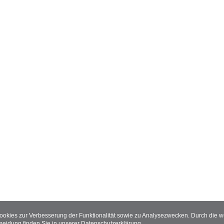
Cookies zur Verbesserung der Funktionalität sowie zu Analysezwecken. Durch die
meidung finden Sie in unserer
Datenschutzerklärung
.