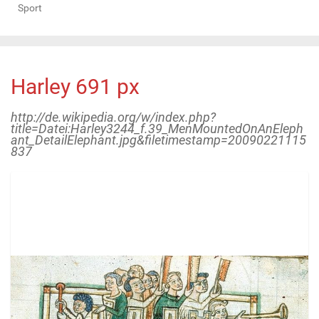
Sport
Harley 691 px
http://de.wikipedia.org/w/index.php?
title=Datei:Harley3244_f.39_MenMountedOnAnEleph
ant_DetailElephant.jpg&filetimestamp=20090221115
837