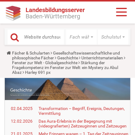
Landesbildungsserver
Baden-Württemberg
Fach wählen
Schulstufe wäh
Y
Fächer & Schularten
Gesellschaftswissenschaftliche und
o
philosophische Fächer
Geschichte
Unterrichtsmaterialien
u
Fenster zur Welt - Globalgeschichte
Stärkung der
a
Fragekompetenz im Fenster zur Welt: ein Mystery zu Abul
r
Abaz
Harley 691 px
e
h
e
r
e
:
02.04.2025
Transformation – Begriff, Ereignis, Deutungen,
Vermittlung
12.02.2026
Das Aura-Erlebnis in der Begegnung mit
(videografierten) Zeitzeuginnen und Zeitzeugen
21.01.2025
Mehr Erinnern wagen – 1. Tag der Zeitzeuginnen