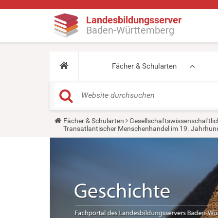
Landesbildungsserver
Baden-Württemberg
Fächer & Schularten
Y
Fächer & Schularten
Gesellschaftswissenschaftlic
o
Transatlantischer Menschenhandel im 19. Jahrhunde
u
a
r
e
h
e
r
e
: