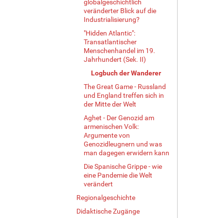
globalgeschichtlich
l
veränderter Blick auf die
e
Industrialisierung?
r
"Hidden Atlantic":
G
Transatlantischer
r
Menschenhandel im 19.
ö
Jahrhundert (Sek. II)
ß
Logbuch der Wanderer
e
…
The Great Game - Russland
und England treffen sich in
der Mitte der Welt
Aghet - Der Genozid am
armenischen Volk:
Argumente von
Genozidleugnern und was
man dagegen erwidern kann
Die Spanische Grippe - wie
eine Pandemie die Welt
verändert
Regionalgeschichte
Didaktische Zugänge