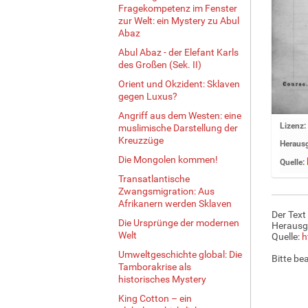
Fragekompetenz im Fenster
zur Welt: ein Mystery zu Abul
Abaz
Abul Abaz - der Elefant Karls
des Großen (Sek. II)
Orient und Okzident: Sklaven
gegen Luxus?
Angriff aus dem Westen: eine
Z
Lizenz:
muslimische Darstellung der
e
Kreuzzüge
Herausg
i
Die Mongolen kommen!
Quelle:
g
Transatlantische
e
Zwangsmigration: Aus
B
Afrikanern werden Sklaven
i
Der Text
l
Die Ursprünge der modernen
Herausg
Welt
d
Quelle:
h
i
Umweltgeschichte global: Die
Bitte be
n
Tamborakrise als
v
historisches Mystery
o
King Cotton – ein
l