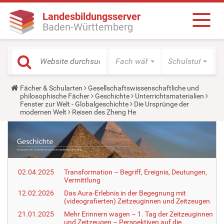
Landesbildungsserver
Baden-Württemberg
Fach wählen
Schulstufe wäh
Y
Fächer & Schularten
Gesellschaftswissenschaftliche und
o
philosophische Fächer
Geschichte
Unterrichtsmaterialien
u
Fenster zur Welt - Globalgeschichte
Die Ursprünge der
a
modernen Welt
Reisen des Zheng He
r
e
h
e
r
e
:
02.04.2025
Transformation – Begriff, Ereignis, Deutungen,
Vermittlung
12.02.2026
Das Aura-Erlebnis in der Begegnung mit
(videografierten) Zeitzeuginnen und Zeitzeugen
21.01.2025
Mehr Erinnern wagen – 1. Tag der Zeitzeuginnen
und Zeitzeugen – Perspektiven auf die