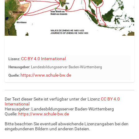
Z
CC BY 4.0 International
Lizenz:
e
Herausgeber:
Landesbildungsserver Baden-Württemberg
i
https://www.schule-bw.de
Quelle:
g
e
B
i
Der Text dieser Seite ist verfügbar unter der Lizenz
CC BY 4.0
l
International
d
Herausgeber: Landesbildungsserver Baden-Württemberg
Quelle:
https://www.schule-bw.de
i
n
Bitte beachten Sie eventuell abweichende Lizenzangaben bei den
v
eingebundenen Bildern und anderen Dateien.
o
l