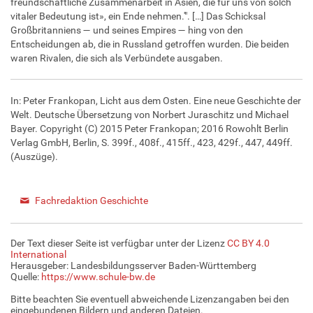
freundschaftliche Zusammenarbeit in Asien, die für uns von solch
vitaler Bedeutung ist», ein Ende nehmen.'". […] Das Schicksal
Großbritanniens — und seines Empires — hing von den
Entscheidungen ab, die in Russland getroffen wurden. Die beiden
waren Rivalen, die sich als Verbündete ausgaben.
In: Peter Frankopan, Licht aus dem Osten. Eine neue Geschichte der
Welt. Deutsche Übersetzung von Norbert Juraschitz und Michael
Bayer. Copyright (C) 2015 Peter Frankopan; 2016 Rowohlt Berlin
Verlag GmbH, Berlin, S. 399f., 408f., 415ff., 423, 429f., 447, 449ff.
(Auszüge).
Fachredaktion Geschichte
Der Text dieser Seite ist verfügbar unter der Lizenz
CC BY 4.0
International
Herausgeber: Landesbildungsserver Baden-Württemberg
Quelle:
https://www.schule-bw.de
Bitte beachten Sie eventuell abweichende Lizenzangaben bei den
eingebundenen Bildern und anderen Dateien.