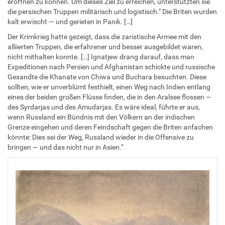
eröffnen zu können. Um dieses Ziel zu erreichen, unterstützten sie
die persischen Truppen militärisch und logistisch." Die Briten wurden
kalt erwischt — und gerieten in Panik. […]
Der Krimkrieg hatte gezeigt, dass die zaristische Armee mit den
alliierten Truppen, die erfahrener und besser ausgebildet waren,
nicht mithalten konnte. […] Ignatjew drang darauf, dass man
Expeditionen nach Persien und Afghanistan schickte und russische
Gesandte die Khanate von Chiwa und Buchara besuchten. Diese
sollten, wie er unverblümt festhielt, einen Weg nach Indien entlang
eines der beiden großen Flüsse finden, die in den Aralsee flossen —
des Syrdarjas und des Amudarjas. Es wäre ideal, führte er aus,
wenn Russland ein Bündnis mit den Völkern an der indischen
Grenze eingehen und deren Feindschaft gegen die Briten anfachen
könnte: Dies sei der Weg, Russland wieder in die Offensive zu
bringen — und das nicht nur in Asien."