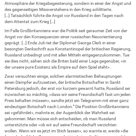
Atmosphäre der Kriegsbegeisterung, sondern in einer der Angst und
des gegenseitigen Missverstehens in den Krieg schlitterte.
[…] Tatsächlich führte die Angst vor Russland in den Tagen nach
dem Attentat zum Krieg […]
Im Falle Großbritanniens war die Politik seit geraumer Zeit von der
Angst vor den Konsequenzen einer russischen Neuorientierung
geprägt. […] Ende Juli riet der Diplomat George Clerk in einer
besorgten Denkschrift aus Konstantinopel der britischen Regierung,
Russland unbedingt und mit allen Mitteln entgegenzukommen. Tue
sie dies nicht, sähen sich die Briten bald einer Lage gegenüber, «in
der unsere pure Existenz als Empire auf dem Spiel steht».
Zwar versuchten einige, solchen alarmistischen Behauptungen
einen Dämpfer aufzusetzen, der britische Botschafter in Sankt
Petersburg jedoch, der erst vor kurzem gewarnt hatte, Russland sei
inzwischen so mächtig, «dass wir seine Freundschaft fast um jeden
Preis behalten müssen», sandte jetzt ein Telegramm mit einer ganz
eindeutigen Botschaft nach London.'" Die Position Großbritanniens
sei «gefährdet», mahnte er, der Augenblick der Wahrheit sei
gekommen: Man müsse sich entscheiden, ob man Russland
unterstützte oder «ob wir auf seine Freundschaft verzichten
wollen. Wenn wir es jetzt im Stich lassen», so warnte er, werde «die