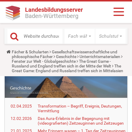
Landesbildungsserver
Baden-Württemberg
Fach wählen
Schulstufe wäh
Y
Fächer & Schularten
Gesellschaftswissenschaftliche und
o
philosophische Fächer
Geschichte
Unterrichtsmaterialien
u
Fenster zur Welt - Globalgeschichte
The Great Game -
a
Russland und England treffen sich in der Mitte der Welt
The
r
Great Game: England und Russland treffen sich in Mittelasien
e
h
e
r
e
:
02.04.2025
Transformation – Begriff, Ereignis, Deutungen,
Vermittlung
12.02.2026
Das Aura-Erlebnis in der Begegnung mit
(videografierten) Zeitzeuginnen und Zeitzeugen
21.01.2025
Mehr Erinnern wagen – 1. Tag der Zeitzeuginnen