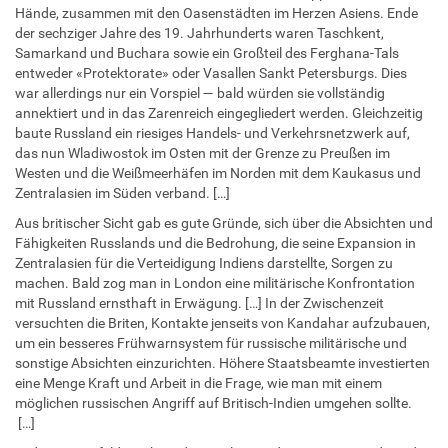
Hände, zusammen mit den Oasenstädten im Herzen Asiens. Ende
der sechziger Jahre des 19. Jahrhunderts waren Taschkent,
Samarkand und Buchara sowie ein Großteil des Ferghana-Tals
entweder «Protektorate» oder Vasallen Sankt Petersburgs. Dies
war allerdings nur ein Vorspiel — bald würden sie vollständig
annektiert und in das Zarenreich eingegliedert werden. Gleichzeitig
baute Russland ein riesiges Handels- und Verkehrsnetzwerk auf,
das nun Wladiwostok im Osten mit der Grenze zu Preußen im
Westen und die Weißmeerhäfen im Norden mit dem Kaukasus und
Zentralasien im Süden verband. […]
Aus britischer Sicht gab es gute Gründe, sich über die Absichten und
Fähigkeiten Russlands und die Bedrohung, die seine Expansion in
Zentralasien für die Verteidigung Indiens darstellte, Sorgen zu
machen. Bald zog man in London eine militärische Konfrontation
mit Russland ernsthaft in Erwägung. […] In der Zwischenzeit
versuchten die Briten, Kontakte jenseits von Kandahar aufzubauen,
um ein besseres Frühwarnsystem für russische militärische und
sonstige Absichten einzurichten. Höhere Staatsbeamte investierten
eine Menge Kraft und Arbeit in die Frage, wie man mit einem
möglichen russischen Angriff auf Britisch-Indien umgehen sollte.
[…]