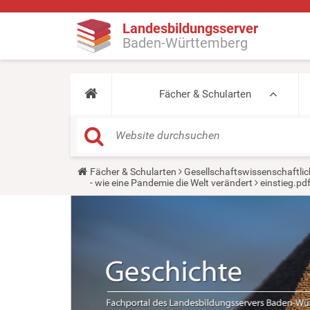
Landesbildungsserver
Baden-Württemberg
Fächer & Schularten
Y
Fächer & Schularten
Gesellschaftswissenschaftlic
o
- wie eine Pandemie die Welt verändert
einstieg.pd
u
a
r
e
h
e
r
e
: