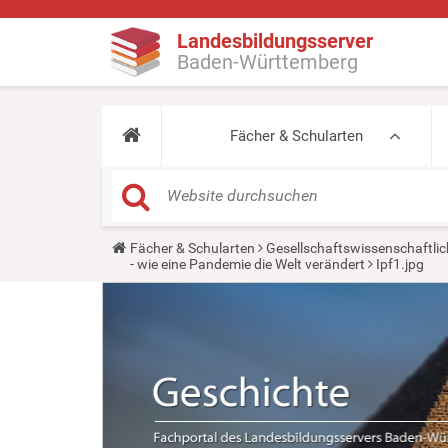
Landesbildungsserver
Baden-Württemberg
Fächer & Schularten
Y
Fächer & Schularten
Gesellschaftswissenschaftlic
o
- wie eine Pandemie die Welt verändert
Ipf1.jpg
u
a
r
e
h
e
r
e
: