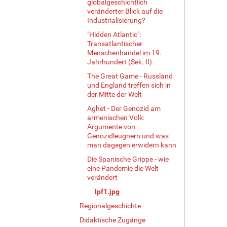
globalgeschichtlich
veränderter Blick auf die
Industrialisierung?
"Hidden Atlantic":
Transatlantischer
Menschenhandel im 19.
Jahrhundert (Sek. II)
The Great Game - Russland
und England treffen sich in
der Mitte der Welt
Aghet - Der Genozid am
armenischen Volk:
Argumente von
Genozidleugnern und was
man dagegen erwidern kann
Die Spanische Grippe - wie
eine Pandemie die Welt
verändert
Ipf1.jpg
Regionalgeschichte
Didaktische Zugänge