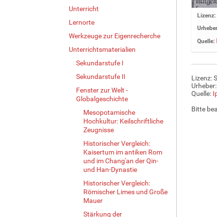
Unterricht
Z
Lizenz:
Lernorte
e
Urheber
i
Werkzeuge zur Eigenrecherche
Quelle:
g
Unterrichtsmaterialien
e
Sekundarstufe I
B
i
Sekundarstufe II
Lizenz: 
l
Urheber:
Fenster zur Welt -
d
Quelle:
I
Globalgeschichte
i
Bitte be
Mesopotamische
n
Hochkultur: Keilschriftliche
v
Zeugnisse
o
l
Historischer Vergleich:
l
Kaisertum im antiken Rom
und im Chang'an der Qin-
e
und Han-Dynastie
r
G
Historischer Vergleich:
r
Römischer Limes und Große
ö
Mauer
ß
Stärkung der