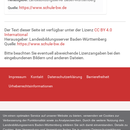
i
https://www.schule-bw.de
Quelle:
g
e
B
i
Der Text dieser Seite ist verfügbar unter der Lizenz
CC BY 4.0
l
International
d
Herausgeber: Landesbildungsserver Baden-Württemberg
Quelle:
https://www.schule-bw.de
i
n
Bitte beachten Sie eventuell abweichende Lizenzangaben bei den
v
eingebundenen Bildern und anderen Dateien.
o
l
l
Impressum
Kontakt
Datenschutzerklärung
Barrierefreiheit
e
r
Urheberrechtsinformationen
G
r
ö
ß
e
Um einen optimalen Service auf unserer Website zu bieten, verwenden wir Cookies zur
…
Verbesserung der Funktionalität sowie zu Analysezwecken. Durch die weitere Nutzung des
Landesbildungsservers Baden-Württemberg erklären Sie sich damit einverstanden. Details zu
Cookies, ihrer Verwendung und Vermeidung finden Sie in unserer
Datenschutzerklärung
.