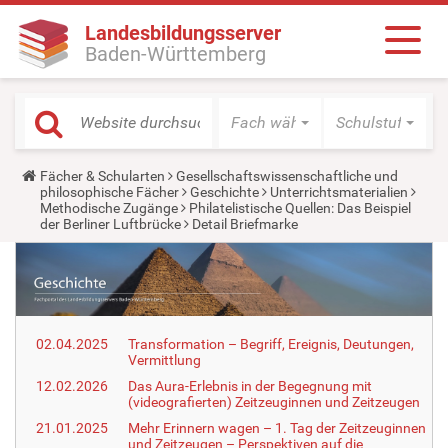
Landesbildungsserver
Baden-Württemberg
Fach wählen
Schulstufe wäh
Y
Fächer & Schularten
Gesellschaftswissenschaftliche und
o
philosophische Fächer
Geschichte
Unterrichtsmaterialien
u
Methodische Zugänge
Philatelistische Quellen: Das Beispiel
a
der Berliner Luftbrücke
Detail Briefmarke
r
e
h
e
r
e
:
02.04.2025
Transformation – Begriff, Ereignis, Deutungen,
Vermittlung
12.02.2026
Das Aura-Erlebnis in der Begegnung mit
(videografierten) Zeitzeuginnen und Zeitzeugen
21.01.2025
Mehr Erinnern wagen – 1. Tag der Zeitzeuginnen
und Zeitzeugen – Perspektiven auf die