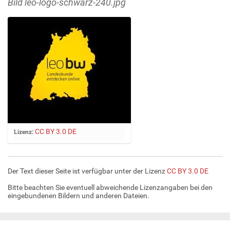
Bild leo-logo-schwarz-240.jpg
Z
CC BY 3.0 DE
Lizenz:
e
i
g
Der Text dieser Seite ist verfügbar unter der Lizenz
CC BY 3.0 DE
e
B
Bitte beachten Sie eventuell abweichende Lizenzangaben bei den
i
eingebundenen Bildern und anderen Dateien.
l
d
i