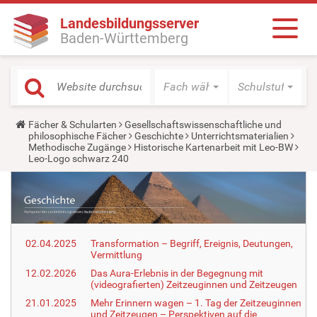
Landesbildungsserver
Baden-Württemberg
Fach wählen
Schulstufe wäh
Y
Fächer & Schularten
Gesellschaftswissenschaftliche und
o
philosophische Fächer
Geschichte
Unterrichtsmaterialien
u
Methodische Zugänge
Historische Kartenarbeit mit Leo-BW
a
Leo-Logo schwarz 240
r
e
h
e
r
e
:
02.04.2025
Transformation – Begriff, Ereignis, Deutungen,
Vermittlung
12.02.2026
Das Aura-Erlebnis in der Begegnung mit
(videografierten) Zeitzeuginnen und Zeitzeugen
21.01.2025
Mehr Erinnern wagen – 1. Tag der Zeitzeuginnen
und Zeitzeugen – Perspektiven auf die