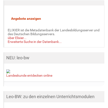
n
v
o
l
l
e
ELIXIER ist die Metadatenbank der Landesbildungsserver und
r
des Deutschen Bildungsservers.
G
über Elixier...
r
Erweiterte Suche in der Datenbank...
ö
ß
e
NEU: leo-bw
…
Landeskunde entdecken online
Leo-BW: zu den einzelnen Unterrichtsmodulen