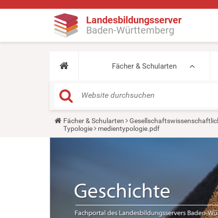
Landesbildungsserver
Baden-Württemberg
Fächer & Schularten
Y
Fächer & Schularten
Gesellschaftswissenschaftlic
o
Typologie
medientypologie.pdf
u
a
r
e
h
e
r
e
: