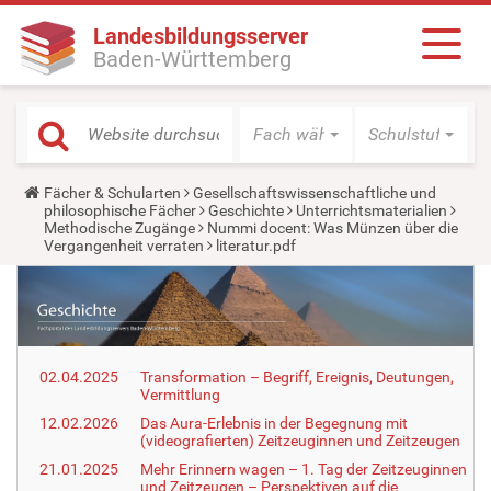
Landesbildungsserver
Baden-Württemberg
Fach wählen
Schulstufe wäh
Y
Fächer & Schularten
Gesellschaftswissenschaftliche und
o
philosophische Fächer
Geschichte
Unterrichtsmaterialien
u
Methodische Zugänge
Nummi docent: Was Münzen über die
a
Vergangenheit verraten
literatur.pdf
r
e
h
e
r
e
:
02.04.2025
Transformation – Begriff, Ereignis, Deutungen,
Vermittlung
12.02.2026
Das Aura-Erlebnis in der Begegnung mit
(videografierten) Zeitzeuginnen und Zeitzeugen
21.01.2025
Mehr Erinnern wagen – 1. Tag der Zeitzeuginnen
und Zeitzeugen – Perspektiven auf die