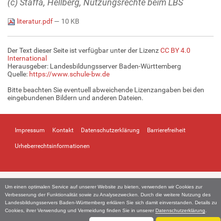
(c) Staffa, Hellberg, Nutzungsrechte beim LBS
literatur.pdf
— 10 KB
Der Text dieser Seite ist verfügbar unter der Lizenz
CC BY 4.0
International
Herausgeber: Landesbildungsserver Baden-Württemberg
Quelle:
https://www.schule-bw.de
Bitte beachten Sie eventuell abweichende Lizenzangaben bei den
eingebundenen Bildern und anderen Dateien.
Impressum
Kontakt
Datenschutzerklärung
Barrierefreiheit
Urheberrechtsinformationen
Um einen optimalen Service auf unserer Website zu bieten, verwenden wir Cookies zur
Verbesserung der Funktionalität sowie zu Analysezwecken. Durch die weitere Nutzung des
Landesbildungsservers Baden-Württemberg erklären Sie sich damit einverstanden. Details zu
Cookies, ihrer Verwendung und Vermeidung finden Sie in unserer
Datenschutzerklärung
.