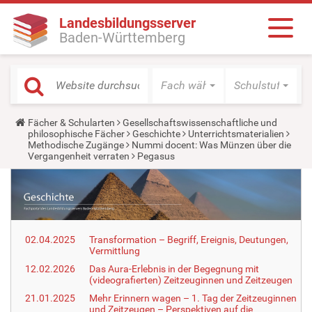
Landesbildungsserver
Baden-Württemberg
Fach wählen
Schulstufe wäh
Y
Fächer & Schularten
Gesellschaftswissenschaftliche und
o
philosophische Fächer
Geschichte
Unterrichtsmaterialien
u
Methodische Zugänge
Nummi docent: Was Münzen über die
a
Vergangenheit verraten
Pegasus
r
e
h
e
r
e
:
02.04.2025
Transformation – Begriff, Ereignis, Deutungen,
Vermittlung
12.02.2026
Das Aura-Erlebnis in der Begegnung mit
(videografierten) Zeitzeuginnen und Zeitzeugen
21.01.2025
Mehr Erinnern wagen – 1. Tag der Zeitzeuginnen
und Zeitzeugen – Perspektiven auf die