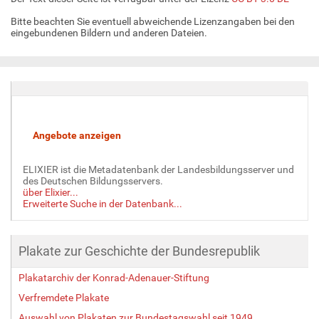
B
Bitte beachten Sie eventuell abweichende Lizenzangaben bei den
i
eingebundenen Bildern und anderen Dateien.
l
d
i
n
v
o
l
l
e
ELIXIER ist die Metadatenbank der Landesbildungsserver und
r
des Deutschen Bildungsservers.
G
über Elixier...
r
Erweiterte Suche in der Datenbank...
ö
ß
e
Plakate zur Geschichte der Bundesrepublik
…
Plakatarchiv der Konrad-Adenauer-Stiftung
Verfremdete Plakate
Auswahl von Plakaten zur Bundestagswahl seit 1949