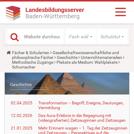
Landesbildungsserver
Baden-Württemberg
Fach wählen
Schulstufe wäh
Y
Fächer & Schularten
Gesellschaftswissenschaftliche und
o
philosophische Fächer
Geschichte
Unterrichtsmaterialien
u
Methodische Zugänge
Plakate als Medium: Wahlplakate
a
Schumacher
r
e
h
e
r
e
:
02.04.2025
Transformation – Begriff, Ereignis, Deutungen,
Vermittlung
12.02.2026
Das Aura-Erlebnis in der Begegnung mit
(videografierten) Zeitzeuginnen und Zeitzeugen
21.01.2025
Mehr Erinnern wagen – 1. Tag der Zeitzeuginnen
und Zeitzeugen – Perspektiven auf die