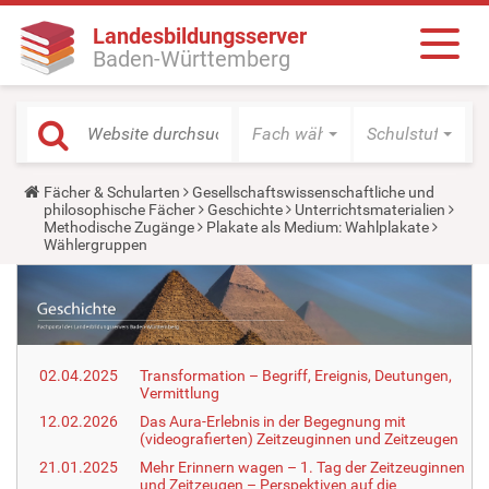
Landesbildungsserver
Baden-Württemberg
Fach wählen
Schulstufe wäh
Y
Fächer & Schularten
Gesellschaftswissenschaftliche und
o
philosophische Fächer
Geschichte
Unterrichtsmaterialien
u
Methodische Zugänge
Plakate als Medium: Wahlplakate
a
Wählergruppen
r
e
h
e
r
e
:
02.04.2025
Transformation – Begriff, Ereignis, Deutungen,
Vermittlung
12.02.2026
Das Aura-Erlebnis in der Begegnung mit
(videografierten) Zeitzeuginnen und Zeitzeugen
21.01.2025
Mehr Erinnern wagen – 1. Tag der Zeitzeuginnen
und Zeitzeugen – Perspektiven auf die