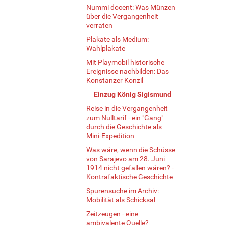
Nummi docent: Was Münzen
e
über die Vergangenheit
r
verraten
G
Plakate als Medium:
r
Wahlplakate
ö
ß
Mit Playmobil historische
e
Ereignisse nachbilden: Das
…
Konstanzer Konzil
Einzug König Sigismund
Reise in die Vergangenheit
zum Nulltarif - ein "Gang"
durch die Geschichte als
Mini-Expedition
Was wäre, wenn die Schüsse
von Sarajevo am 28. Juni
1914 nicht gefallen wären? -
Kontrafaktische Geschichte
Spurensuche im Archiv:
Mobilität als Schicksal
Zeitzeugen - eine
ambivalente Quelle?