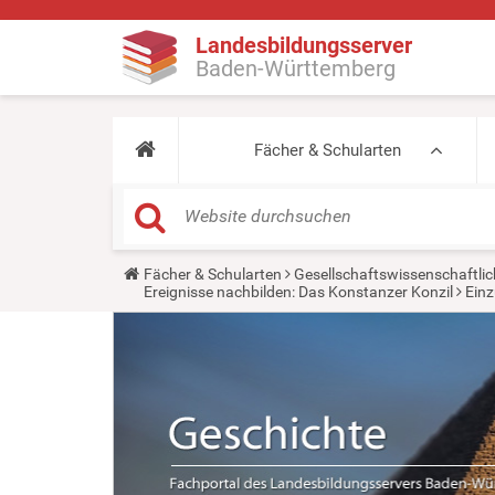
Landesbildungsserver
Baden-Württemberg
Fächer & Schularten
Y
Fächer & Schularten
Gesellschaftswissenschaftlic
o
Ereignisse nachbilden: Das Konstanzer Konzil
Einz
u
a
r
e
h
e
r
e
: