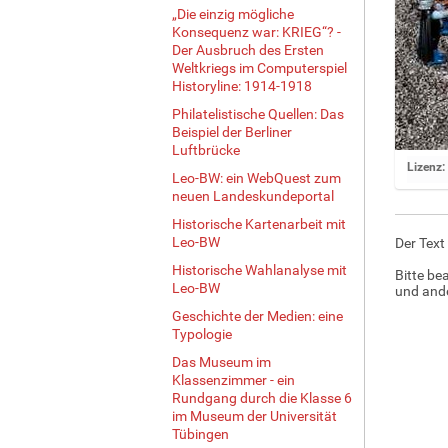
„Die einzig mögliche
Konsequenz war: KRIEG“? -
Der Ausbruch des Ersten
Weltkriegs im Computerspiel
Historyline: 1914-1918
Philatelistische Quellen: Das
Beispiel der Berliner
Luftbrücke
Z
Lizenz:
Leo-BW: ein WebQuest zum
e
neuen Landeskundeportal
i
Historische Kartenarbeit mit
g
Leo-BW
Der Text
e
B
Historische Wahlanalyse mit
Bitte be
i
Leo-BW
und ande
l
Geschichte der Medien: eine
d
Typologie
i
Das Museum im
n
Klassenzimmer - ein
v
Rundgang durch die Klasse 6
o
im Museum der Universität
l
Tübingen
l