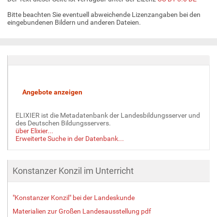
B
Bitte beachten Sie eventuell abweichende Lizenzangaben bei den
i
eingebundenen Bildern und anderen Dateien.
l
d
i
n
v
o
l
l
e
ELIXIER ist die Metadatenbank der Landesbildungsserver und
r
des Deutschen Bildungsservers.
G
über Elixier...
r
Erweiterte Suche in der Datenbank...
ö
ß
e
Konstanzer Konzil im Unterricht
…
"Konstanzer Konzil" bei der Landeskunde
Materialien zur Großen Landesausstellung pdf