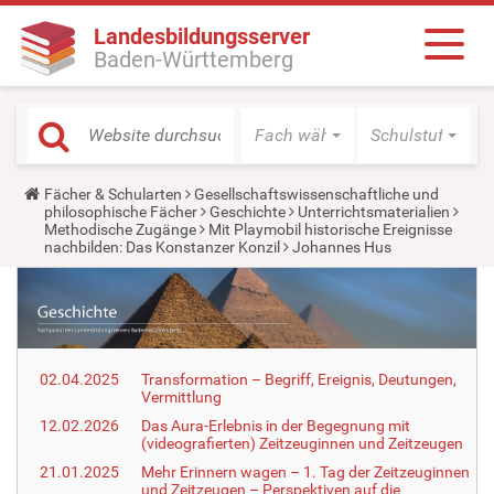
Landesbildungsserver
Baden-Württemberg
Fach wählen
Schulstufe wäh
Y
Fächer & Schularten
Gesellschaftswissenschaftliche und
o
philosophische Fächer
Geschichte
Unterrichtsmaterialien
u
Methodische Zugänge
Mit Playmobil historische Ereignisse
a
nachbilden: Das Konstanzer Konzil
Johannes Hus
r
e
h
e
r
e
:
02.04.2025
Transformation – Begriff, Ereignis, Deutungen,
Vermittlung
12.02.2026
Das Aura-Erlebnis in der Begegnung mit
(videografierten) Zeitzeuginnen und Zeitzeugen
21.01.2025
Mehr Erinnern wagen – 1. Tag der Zeitzeuginnen
und Zeitzeugen – Perspektiven auf die