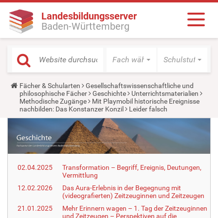
Landesbildungsserver
Baden-Württemberg
Fach wählen
Schulstufe wäh
Y
Fächer & Schularten
Gesellschaftswissenschaftliche und
o
philosophische Fächer
Geschichte
Unterrichtsmaterialien
u
Methodische Zugänge
Mit Playmobil historische Ereignisse
a
nachbilden: Das Konstanzer Konzil
Leider falsch
r
e
h
e
r
e
:
02.04.2025
Transformation – Begriff, Ereignis, Deutungen,
Vermittlung
12.02.2026
Das Aura-Erlebnis in der Begegnung mit
(videografierten) Zeitzeuginnen und Zeitzeugen
21.01.2025
Mehr Erinnern wagen – 1. Tag der Zeitzeuginnen
und Zeitzeugen – Perspektiven auf die