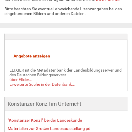
B
Bitte beachten Sie eventuell abweichende Lizenzangaben bei den
i
eingebundenen Bildern und anderen Dateien.
l
d
i
n
v
o
l
l
e
ELIXIER ist die Metadatenbank der Landesbildungsserver und
r
des Deutschen Bildungsservers.
G
über Elixier...
r
Erweiterte Suche in der Datenbank...
ö
ß
e
Konstanzer Konzil im Unterricht
…
"Konstanzer Konzil" bei der Landeskunde
Materialien zur Großen Landesausstellung pdf