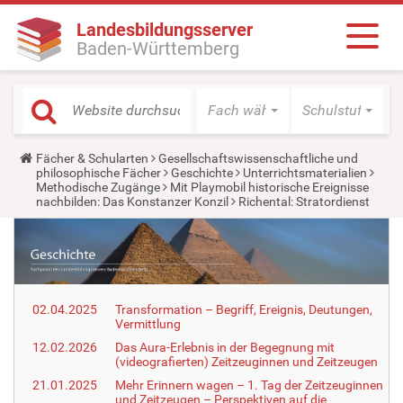
Landesbildungsserver
Baden-Württemberg
Fach wählen
Schulstufe wäh
Y
Fächer & Schularten
Gesellschaftswissenschaftliche und
o
philosophische Fächer
Geschichte
Unterrichtsmaterialien
u
Methodische Zugänge
Mit Playmobil historische Ereignisse
a
nachbilden: Das Konstanzer Konzil
Richental: Stratordienst
r
e
h
e
r
e
:
02.04.2025
Transformation – Begriff, Ereignis, Deutungen,
Vermittlung
12.02.2026
Das Aura-Erlebnis in der Begegnung mit
(videografierten) Zeitzeuginnen und Zeitzeugen
21.01.2025
Mehr Erinnern wagen – 1. Tag der Zeitzeuginnen
und Zeitzeugen – Perspektiven auf die