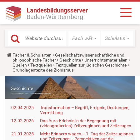
Landesbildungsserver
Baden-Württemberg
Fach wählen
Schulstufe wäh
Y
Fächer & Schularten
Gesellschaftswissenschaftliche und
o
philosophische Fächer
Geschichte
Unterrichtsmaterialien
u
Quellen
Textquellen
Textquellen zur jüdischen Geschichte
a
Grundlagentexte des Zionismus
r
e
h
e
r
e
:
02.04.2025
Transformation – Begriff, Ereignis, Deutungen,
Vermittlung
12.02.2026
Das Aura-Erlebnis in der Begegnung mit
(videografierten) Zeitzeuginnen und Zeitzeugen
21.01.2025
Mehr Erinnern wagen – 1. Tag der Zeitzeuginnen
und Zeitzeugen – Perspektiven auf die