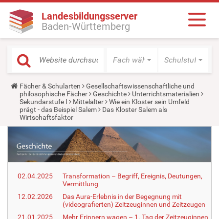
Landesbildungsserver
Baden-Württemberg
Fach wählen
Schulstufe wäh
Y
Fächer & Schularten
Gesellschaftswissenschaftliche und
o
philosophische Fächer
Geschichte
Unterrichtsmaterialien
u
Sekundarstufe I
Mittelalter
Wie ein Kloster sein Umfeld
a
prägt - das Beispiel Salem
Das Kloster Salem als
r
Wirtschaftsfaktor
e
h
e
r
e
:
02.04.2025
Transformation – Begriff, Ereignis, Deutungen,
Vermittlung
12.02.2026
Das Aura-Erlebnis in der Begegnung mit
(videografierten) Zeitzeuginnen und Zeitzeugen
21.01.2025
Mehr Erinnern wagen – 1. Tag der Zeitzeuginnen