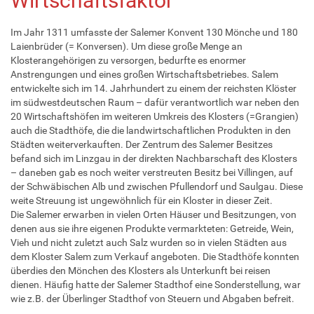
Wirtschaftsfaktor
Im Jahr 1311 umfasste der Salemer Konvent 130 Mönche und 180
Laienbrüder (= Konversen). Um diese große Menge an
Klosterangehörigen zu versorgen, bedurfte es enormer
Anstrengungen und eines großen Wirtschaftsbetriebes. Salem
entwickelte sich im 14. Jahrhundert zu einem der reichsten Klöster
im südwestdeutschen Raum – dafür verantwortlich war neben den
20 Wirtschaftshöfen im weiteren Umkreis des Klosters (=Grangien)
auch die Stadthöfe, die die landwirtschaftlichen Produkten in den
Städten weiterverkauften. Der Zentrum des Salemer Besitzes
befand sich im Linzgau in der direkten Nachbarschaft des Klosters
– daneben gab es noch weiter verstreuten Besitz bei Villingen, auf
der Schwäbischen Alb und zwischen Pfullendorf und Saulgau. Diese
weite Streuung ist ungewöhnlich für ein Kloster in dieser Zeit.
Die Salemer erwarben in vielen Orten Häuser und Besitzungen, von
denen aus sie ihre eigenen Produkte vermarkteten: Getreide, Wein,
Vieh und nicht zuletzt auch Salz wurden so in vielen Städten aus
dem Kloster Salem zum Verkauf angeboten. Die Stadthöfe konnten
überdies den Mönchen des Klosters als Unterkunft bei reisen
dienen. Häufig hatte der Salemer Stadthof eine Sonderstellung, war
wie z.B. der Überlinger Stadthof von Steuern und Abgaben befreit.