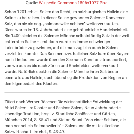
Quelle:
Wikipedia Commons
1806x1077 Pixel
Schon 1201 erhielt Salem das Recht, im salzburgischen Hallein eine
Saline zu betreiben. In dieser Saline gewannen Salemer Konversen
Salz, das sie als sog. „salmanswiler schiben“ weiterverkauften.
Diese waren im 13. Jahrhundert eine gebräuchliche Handelseinheit.
Bis 1400 siedeten die Salemer Mönche selbstständig Salz in der weit
entfernten Saline – erst dann wurde es immer schwieriger
Laienbrüder zu gewinnen, auf die man zugleich auch in Salem
verzichten konnte. Das Salemer bzw. halleiner Salz kam über Bayern
nach Lindau und wurde über den See nach Konstanz transportiert,
von wo aus es bis nach Zürich und Rheinfelden weiterverkauft
wurde. Natürlich deckten die Salemer Mönche ihren Salzbedarf
ebenfalls aus Hallein, doch überstieg die Produktion von Beginn an
den Eigenbedarf des Klosters.
Zitiert nach Werner Rösener: Die wirtschaftliche Entwicklung der
Abtei Salem. In: Kloster und Schloss Salem, Neun Jahrhunderte
lebendige Tradition, hrsg. v. Staatliche Schlösser und Gärten,
München 2014, S. 35-41 und Stefan Baust: "Von einer Schiben, die
man nennet ein Salmanwilerin" – Salem und die mittelalterliche
Salzwirtschaft. In: ebd., S. 43-49.