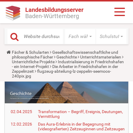
Landesbildungsserver
Baden-Württemberg
Fach wählen
Schulstufe wäh
Y
Fächer & Schularten
Gesellschaftswissenschaftliche und
o
philosophische Fächer
Geschichte
Unterrichtsmaterialien
u
Unterrichtliche Projekte
Industrialisierung in Friedrichshafen
a
- ein Internet-Projekt
Die Arbeiter in Friedrichshafen in der
r
Zeppelinzeit
flugzeug-abteilung-lz-zeppelin-seemoos-
e
240pix.jpg
h
e
r
e
:
02.04.2025
Transformation – Begriff, Ereignis, Deutungen,
Vermittlung
12.02.2026
Das Aura-Erlebnis in der Begegnung mit
(videografierten) Zeitzeuginnen und Zeitzeugen