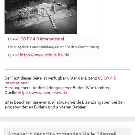
Z
CC BY 4.0 International
Lizenz:
e
Herausgeber:
Landesbildungsserver Baden-Württemberg
i
https://www.schule-bw.de
Quelle:
g
e
B
i
Der Text dieser Seite ist verfügbar unter der Lizenz
CC BY 4.0
l
International
d
Herausgeber: Landesbildungsserver Baden-Württemberg
Quelle:
https://www.schule-bw.de
i
n
Bitte beachten Sie eventuell abweichende Lizenzangaben bei den
v
eingebundenen Bildern und anderen Dateien.
o
l
l
e
Arbeiter in der schwimmenden Halle, Manzell,
r