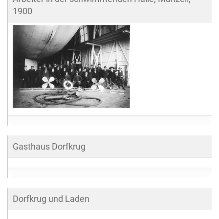
1900
G
r
ö
ß
e
…
Gasthaus Dorfkrug
Dorfkrug und Laden