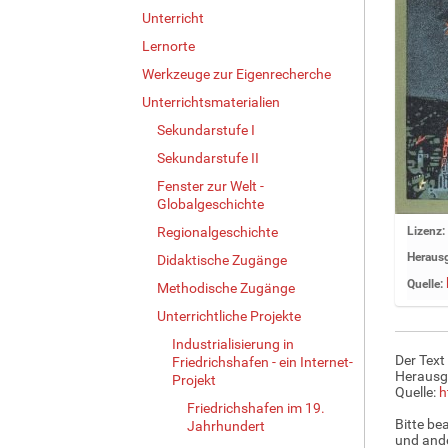
Unterricht
Lernorte
Werkzeuge zur Eigenrecherche
Unterrichtsmaterialien
Sekundarstufe I
Sekundarstufe II
Fenster zur Welt -
Globalgeschichte
Z
Regionalgeschichte
Lizenz:
e
Herausg
Didaktische Zugänge
i
Quelle:
Methodische Zugänge
g
e
Unterrichtliche Projekte
B
Industrialisierung in
i
Der Text
Friedrichshafen - ein Internet-
l
Herausg
Projekt
d
Quelle:
h
Friedrichshafen im 19.
i
Bitte be
Jahrhundert
n
und ande