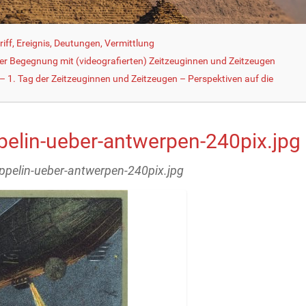
iff, Ereignis, Deutungen, Vermittlung
der Begegnung mit (videografierten) Zeitzeuginnen und Zeitzeugen
 1. Tag der Zeitzeuginnen und Zeitzeugen – Perspektiven auf die
pelin-ueber-antwerpen-240pix.jpg
eppelin-ueber-antwerpen-240pix.jpg