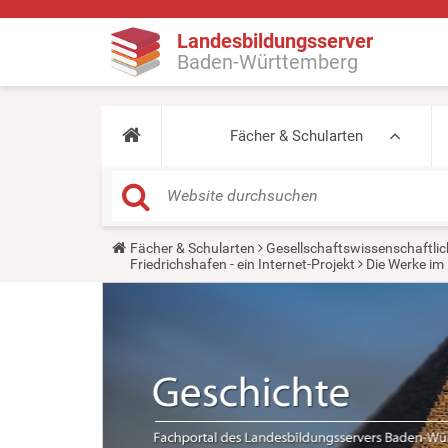
Landesbildungsserver
Baden-Württemberg
Fächer & Schularten
Y
Fächer & Schularten
Gesellschaftswissenschaftlic
o
Friedrichshafen - ein Internet-Projekt
Die Werke im 
u
a
r
e
h
e
r
e
: