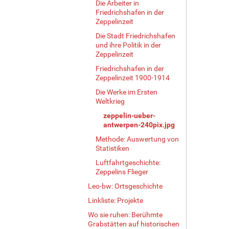
v
Die Arbeiter in
o
Friedrichshafen in der
Zeppelinzeit
l
l
Die Stadt Friedrichshafen
e
und ihre Politik in der
r
Zeppelinzeit
G
Friedrichshafen in der
r
Zeppelinzeit 1900-1914
ö
Die Werke im Ersten
ß
Weltkrieg
e
…
zeppelin-ueber-
antwerpen-240pix.jpg
Methode: Auswertung von
Statistiken
Luftfahrtgeschichte:
Zeppelins Flieger
Leo-bw: Ortsgeschichte
Linkliste: Projekte
Wo sie ruhen: Berühmte
Grabstätten auf historischen