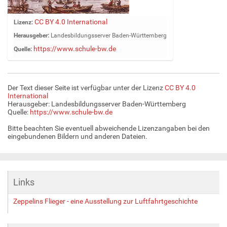
Z
CC BY 4.0 International
Lizenz:
e
Herausgeber:
Landesbildungsserver Baden-Württemberg
i
https://www.schule-bw.de
Quelle:
g
e
B
i
Der Text dieser Seite ist verfügbar unter der Lizenz
CC BY 4.0
l
International
d
Herausgeber: Landesbildungsserver Baden-Württemberg
Quelle:
https://www.schule-bw.de
i
n
Bitte beachten Sie eventuell abweichende Lizenzangaben bei den
v
eingebundenen Bildern und anderen Dateien.
o
l
l
e
Links
r
G
Zeppelins Flieger - eine Ausstellung zur Luftfahrtgeschichte
r
ö
ß