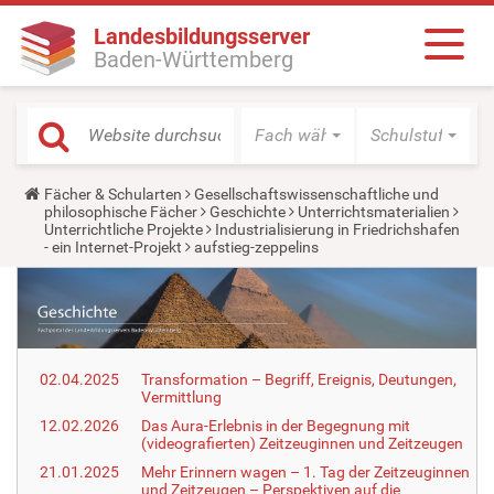
Landesbildungsserver
Baden-Württemberg
Fach wählen
Schulstufe wäh
Y
Fächer & Schularten
Gesellschaftswissenschaftliche und
o
philosophische Fächer
Geschichte
Unterrichtsmaterialien
u
Unterrichtliche Projekte
Industrialisierung in Friedrichshafen
a
- ein Internet-Projekt
aufstieg-zeppelins
r
e
h
e
r
e
:
02.04.2025
Transformation – Begriff, Ereignis, Deutungen,
Vermittlung
12.02.2026
Das Aura-Erlebnis in der Begegnung mit
(videografierten) Zeitzeuginnen und Zeitzeugen
21.01.2025
Mehr Erinnern wagen – 1. Tag der Zeitzeuginnen
und Zeitzeugen – Perspektiven auf die