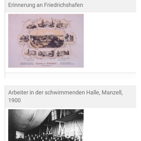
Erinnerung an Friedrichshafen
e
…
Arbeiter in der schwimmenden Halle, Manzell,
1900