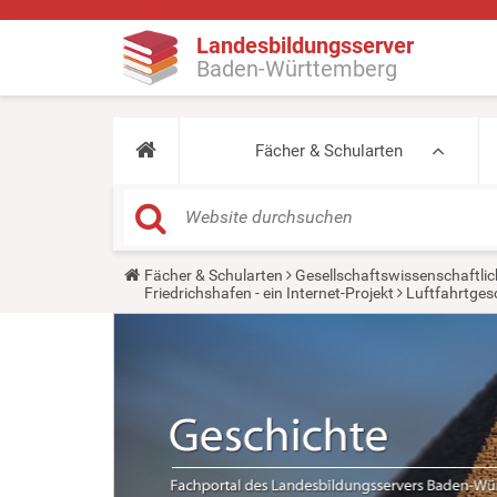
Landesbildungsserver
Baden-Württemberg
Fächer & Schularten
Y
Fächer & Schularten
Gesellschaftswissenschaftlic
o
Friedrichshafen - ein Internet-Projekt
Luftfahrtgesc
u
a
r
e
h
e
r
e
: