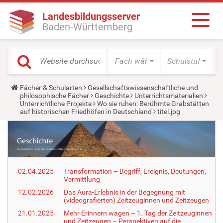
Landesbildungsserver
Baden-Württemberg
Fach wählen
Schulstufe wäh
Y
Fächer & Schularten
Gesellschaftswissenschaftliche und
o
philosophische Fächer
Geschichte
Unterrichtsmaterialien
u
Unterrichtliche Projekte
Wo sie ruhen: Berühmte Grabstätten
a
auf historischen Friedhöfen in Deutschland
titel.jpg
r
e
h
e
r
e
:
02.04.2025
Transformation – Begriff, Ereignis, Deutungen,
Vermittlung
12.02.2026
Das Aura-Erlebnis in der Begegnung mit
(videografierten) Zeitzeuginnen und Zeitzeugen
21.01.2025
Mehr Erinnern wagen – 1. Tag der Zeitzeuginnen
und Zeitzeugen – Perspektiven auf die