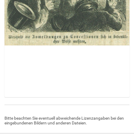
Z
e
i
Bitte beachten Sie eventuell abweichende Lizenzangaben bei den
g
eingebundenen Bildern und anderen Dateien.
e
B