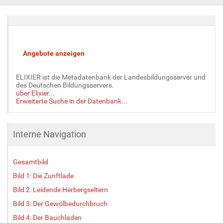
i
l
d
i
n
v
o
l
ELIXIER ist die Metadatenbank der Landesbildungsserver und
l
des Deutschen Bildungsservers.
e
über Elixier...
Erweiterte Suche in der Datenbank...
r
G
r
ö
Interne Navigation
ß
e
Gesamtbild
…
Bild 1: Die Zunftlade
Bild 2: Leidende Herbergseltern
Bild 3: Der Gewölbedurchbruch
Bild 4: Der Bauchladen