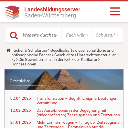
Landesbildungsserver
Baden-Württemberg
Fach wählen
Schulstufe wäh
Y
Fächer & Schularten
Gesellschaftswissenschaftliche und
o
philosophische Fächer
Geschichte
Unterrichtsmaterialien
u
xy
Die Gewerbefreiheit in der Kritik der Karikatur
a
Concessionen
r
e
h
e
r
e
:
02.04.2025
Transformation – Begriff, Ereignis, Deutungen,
Vermittlung
12.02.2026
Das Aura-Erlebnis in der Begegnung mit
(videografierten) Zeitzeuginnen und Zeitzeugen
21.01.2025
Mehr Erinnern wagen – 1. Tag der Zeitzeuginnen
und Zeitzeugen – Perspektiven auf die