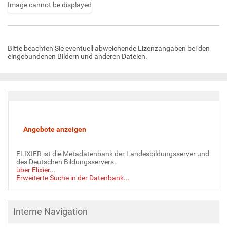
Image cannot be displayed
Z
e
i
Bitte beachten Sie eventuell abweichende Lizenzangaben bei den
g
eingebundenen Bildern und anderen Dateien.
e
B
i
l
d
i
n
v
o
l
ELIXIER ist die Metadatenbank der Landesbildungsserver und
l
des Deutschen Bildungsservers.
e
über Elixier...
Erweiterte Suche in der Datenbank...
r
G
r
ö
Interne Navigation
ß