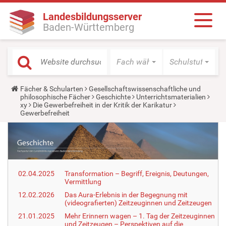
Landesbildungsserver
Baden-Württemberg
Fach wählen
Schulstufe wäh
Y
Fächer & Schularten
Gesellschaftswissenschaftliche und
o
philosophische Fächer
Geschichte
Unterrichtsmaterialien
u
xy
Die Gewerbefreiheit in der Kritik der Karikatur
a
Gewerbefreiheit
r
e
h
e
r
e
:
02.04.2025
Transformation – Begriff, Ereignis, Deutungen,
Vermittlung
12.02.2026
Das Aura-Erlebnis in der Begegnung mit
(videografierten) Zeitzeuginnen und Zeitzeugen
21.01.2025
Mehr Erinnern wagen – 1. Tag der Zeitzeuginnen
und Zeitzeugen – Perspektiven auf die