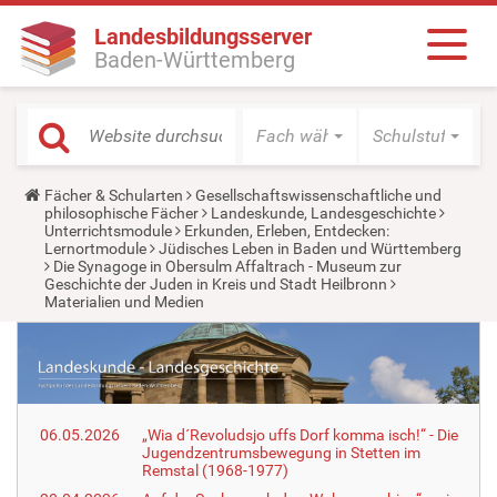
Landesbildungsserver
Baden-Württemberg
Fach wählen
Schulstufe wäh
Y
Fächer & Schularten
Gesellschaftswissenschaftliche und
o
philosophische Fächer
Landeskunde, Landesgeschichte
u
Unterrichtsmodule
Erkunden, Erleben, Entdecken:
a
Lernortmodule
Jüdisches Leben in Baden und Württemberg
r
Die Synagoge in Obersulm Affaltrach - Museum zur
e
Geschichte der Juden in Kreis und Stadt Heilbronn
h
Materialien und Medien
e
r
e
:
06.05.2026
„Wia d´Revoludsjo uffs Dorf komma isch!“ - Die
Jugendzentrumsbewegung in Stetten im
Remstal (1968-1977)