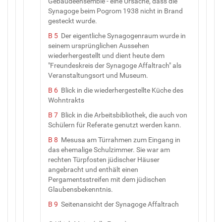
Gebäudeensemble - eine Ursache, dass die
Synagoge beim Pogrom 1938 nicht in Brand
gesteckt wurde.
B 5
Der eigentliche Synagogenraum wurde in
seinem ursprünglichen Aussehen
wiederhergestellt und dient heute dem
"Freundeskreis der Synagoge Affaltrach" als
Veranstaltungsort und Museum.
B 6
Blick in die wiederhergestellte Küche des
Wohntrakts
B 7
Blick in die Arbeitsbibliothek, die auch von
Schülern für Referate genutzt werden kann.
B 8
Mesusa am Türrahmen zum Eingang in
das ehemalige Schulzimmer. Sie war am
rechten Türpfosten jüdischer Häuser
angebracht und enthält einen
Pergamentsstreifen mit dem jüdischen
Glaubensbekenntnis.
B 9
Seitenansicht der Synagoge Affaltrach