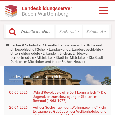
Landesbildungsserver
Baden-Württemberg
Fach wählen
Schulstufe wäh
Y
Fächer & Schularten
Gesellschaftswissenschaftliche und
o
philosophische Fächer
Landeskunde, Landesgeschichte
u
Unterrichtsmodule
Erkunden, Erleben, Entdecken:
a
Lernortmodule
Mittelalter
Stadt im Mittelalter
Die Stadt
r
Durlach im Mittelalter und in der Frühen Neuzeit
e
h
e
r
e
:
06.05.2026
„Wia d´Revoludsjo uffs Dorf komma isch!“ - Die
Jugendzentrumsbewegung in Stetten im
Remstal (1968-1977)
20.04.2026
Auf der Suche nach der „Wohnmaschine“ – ein
Exitgame zu Gebäuden der Weißenhofsiedlung