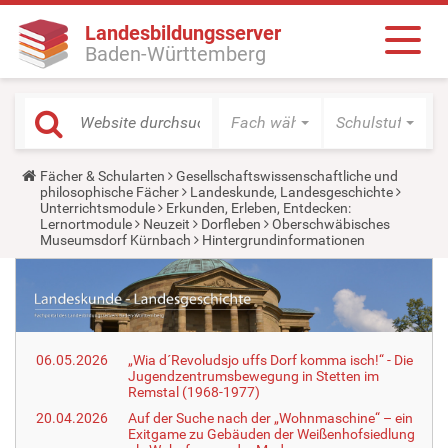
Landesbildungsserver
Baden-Württemberg
Fach wählen
Schulstufe wäh
Y
Fächer & Schularten
Gesellschaftswissenschaftliche und
o
philosophische Fächer
Landeskunde, Landesgeschichte
u
Unterrichtsmodule
Erkunden, Erleben, Entdecken:
a
Lernortmodule
Neuzeit
Dorfleben
Oberschwäbisches
r
Museumsdorf Kürnbach
Hintergrundinformationen
e
h
e
r
e
:
06.05.2026
„Wia d´Revoludsjo uffs Dorf komma isch!“ - Die
Jugendzentrumsbewegung in Stetten im
Remstal (1968-1977)
20.04.2026
Auf der Suche nach der „Wohnmaschine“ – ein
Exitgame zu Gebäuden der Weißenhofsiedlung