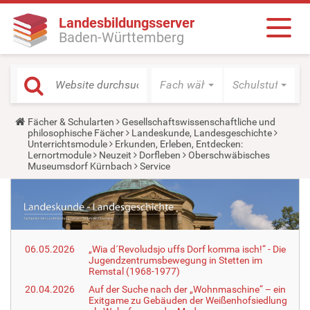
Landesbildungsserver
Baden-Württemberg
Fach wählen
Schulstufe wäh
Y
Fächer & Schularten
Gesellschaftswissenschaftliche und
o
philosophische Fächer
Landeskunde, Landesgeschichte
u
Unterrichtsmodule
Erkunden, Erleben, Entdecken:
a
Lernortmodule
Neuzeit
Dorfleben
Oberschwäbisches
r
Museumsdorf Kürnbach
Service
e
h
e
r
e
:
06.05.2026
„Wia d´Revoludsjo uffs Dorf komma isch!“ - Die
Jugendzentrumsbewegung in Stetten im
Remstal (1968-1977)
20.04.2026
Auf der Suche nach der „Wohnmaschine“ – ein
Exitgame zu Gebäuden der Weißenhofsiedlung