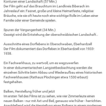
Konturen einer Landschaft (57 Min.)
Der Film geht auf das Brauchtum im Landkreis Biberach im
Jahreslauf ein: Fasnet, große und kleine Heimatfeste, religiöse
Bräuche, wie sie oft heute noch eine wichtige Rolle im Leben einer
Familie oder einer Gemeinde spielen.
Spuren der Vergangenheit (34 Min.)
Gezeigt wird die Entstehung der oberschwäbischen Landschaft..
Ausschnitte eines Dorflebens in Oberschwaben, Eberhardzell
Der Film dokumentiert das Dorfleben in Eberhardzell von 1933-
1938.
Ein Fachwerkhaus, zu wertvoll, um es wegzuwerfen
In einer dokumentarischen Langzeitbeobachtung werden die
einzelnen Schritte beim Abbau und Wiederaufbau eines historischen
Fachwerkhauses (Rathaus Plochingen etwa 1530 erbaut)
festgehalten.
Balken, Herstellung früher und jetzt
Im ersten Teil des Films ist zu sehen, wie vier Zimmerleute einen
neuen Balken - nur mit Axt und Beil, genauso wie früher - herrichten.
Anschließend wird die Herstellung eines Balkens in einem modernen