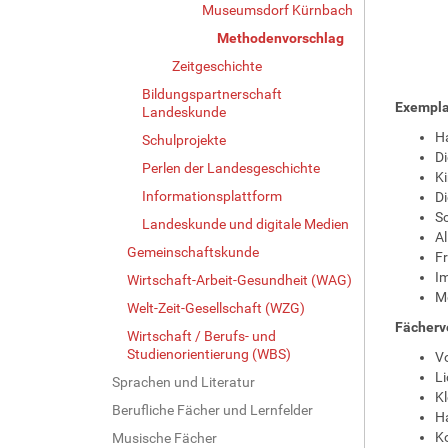
Museumsdorf Kürnbach
Methodenvorschlag
Zeitgeschichte
Bildungspartnerschaft
Exempla
Landeskunde
Ha
Schulprojekte
Di
Perlen der Landesgeschichte
Ki
Informationsplattform
Di
Sc
Landeskunde und digitale Medien
Al
Gemeinschaftskunde
Fr
Im
Wirtschaft-Arbeit-Gesundheit (WAG)
Me
Welt-Zeit-Gesellschaft (WZG)
Fächerv
Wirtschaft / Berufs- und
Studienorientierung (WBS)
V
Li
Sprachen und Literatur
Kl
Berufliche Fächer und Lernfelder
Ha
Ko
Musische Fächer