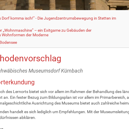
fs Dorf komma isch!“ - Die Jugendzentrumsbewegung in Stetten im
er „Wohnmaschine“ – ein Exitgame zu Gebäuden der
ls Wohnformen der Moderne
 Bodensee
hodenvorschlag
chwäbisches Museumsdorf Kürnbach
orterkundung
ch des Lernorts bietet sich vor allem im Rahmen der Behandlung des län
ht an. Ein fester Bezug zum Bildungsplan ist vor allem im Primarbereich, 
onalgeschichtliche Ausrichtung des Museums bietet auch zahlreiche he
nden handelt es sich lediglich um Empfehlungen. Mit der Museumsleitun
dürfnissen abklären.
en