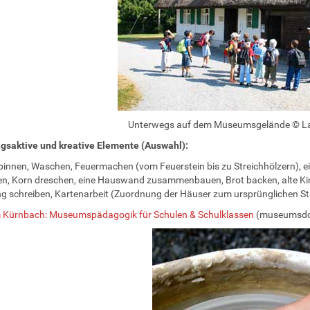
Unterwegs auf dem Museumsgelände © La
gsaktive und kreative Elemente (Auswahl):
Spinnen, Waschen, Feuermachen (vom Feuerstein bis zu Streichhölzern), e
n, Korn dreschen, eine Hauswand zusammenbauen, Brot backen, alte Kind
g schreiben, Kartenarbeit (Zuordnung der Häuser zum ursprünglichen St
Kürnbach: Museumspädagogik für Schulen & Schulklassen
(museumsdor