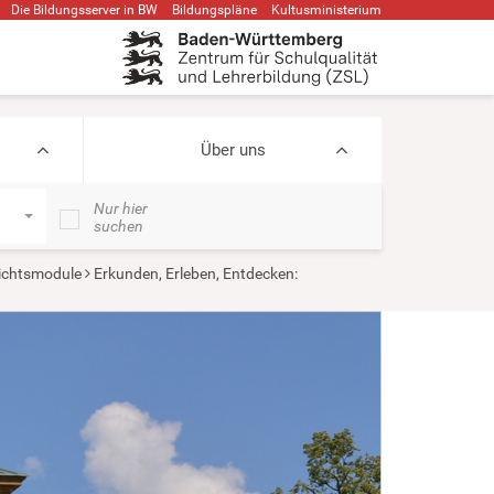
Die Bildungsserver in BW
Bildungspläne
Kultusministerium
Über uns
Nur hier
suchen
ichtsmodule
Erkunden, Erleben, Entdecken: