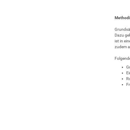
Methodi
Grundsä
Dazu geh
ist in e
zudem an
Folgende
Gr
Ei
Ro
Fr