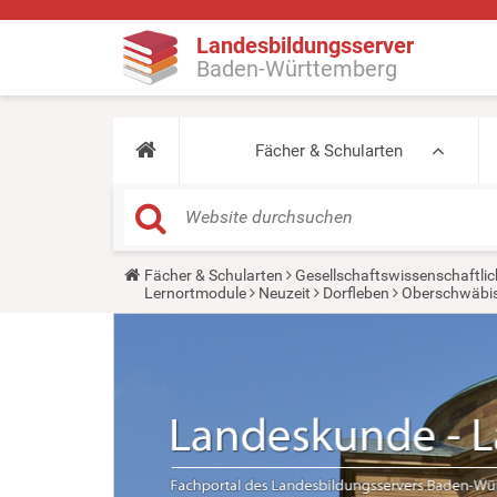
Landesbildungsserver
Baden-Württemberg
Fächer & Schularten
Y
Fächer & Schularten
Gesellschaftswissenschaftlic
o
Lernortmodule
Neuzeit
Dorfleben
Oberschwäbi
u
a
r
e
h
e
r
e
: