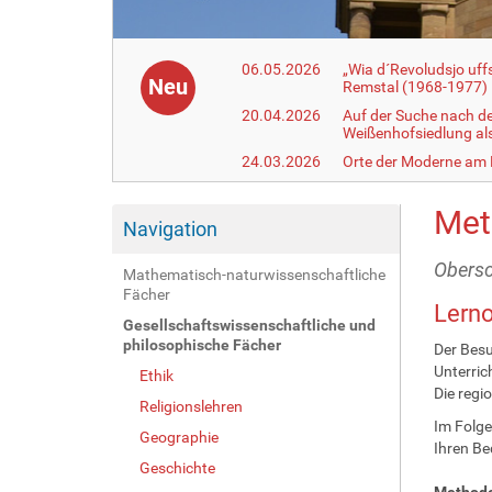
06.05.2026
„Wia d´Revoludsjo uf
Neu
Remstal (1968-1977)
20.04.2026
Auf der Suche nach d
Weißenhofsiedlung a
24.03.2026
Orte der Moderne am
Met
Navigation
Obers
Mathematisch-naturwissenschaftliche
Fächer
Lern
Gesellschaftswissenschaftliche und
philosophische Fächer
Der Besu
Unterric
Ethik
Die regi
Religionslehren
Im Folge
Geographie
Ihren Be
Geschichte
Method