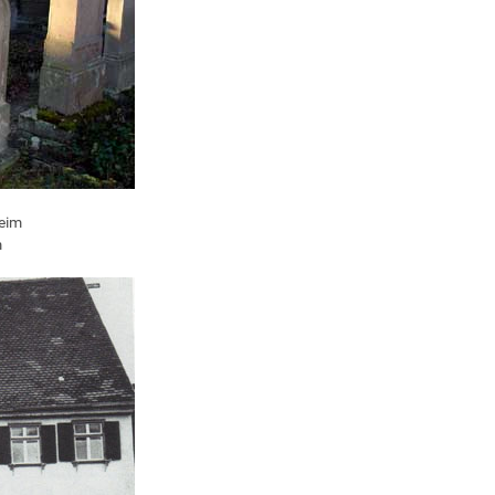
heim
m