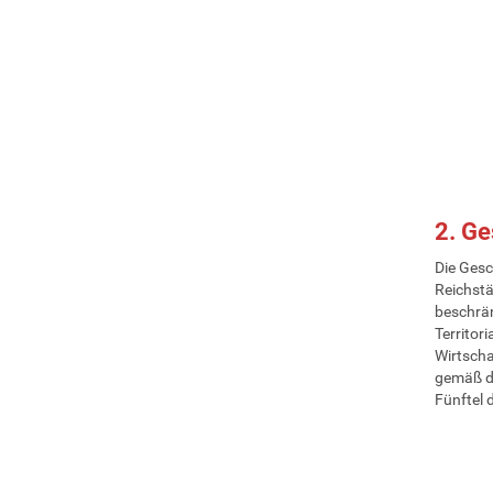
2. Ge
Die Gesc
Reichstä
beschrän
Territor
Wirtscha
gemäß d
Fünftel 