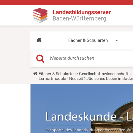
Landesbildungsserver
Baden-Württemberg
Fächer & Schularten
Y
Fächer & Schularten
Gesellschaftswissenschaftlic
o
Lernortmodule
Neuzeit
Jüdisches Leben in Bad
u
a
r
e
h
e
r
e
: