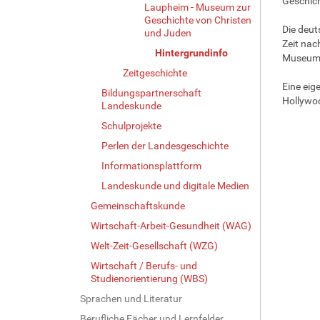
Geschich
Laupheim - Museum zur
Geschichte von Christen
Die deut
und Juden
Zeit nac
Hintergrundinfo
Museumsk
Zeitgeschichte
Eine eig
Bildungspartnerschaft
Hollywoo
Landeskunde
Schulprojekte
Perlen der Landesgeschichte
Informationsplattform
Landeskunde und digitale Medien
Gemeinschaftskunde
Wirtschaft-Arbeit-Gesundheit (WAG)
Welt-Zeit-Gesellschaft (WZG)
Wirtschaft / Berufs- und
Studienorientierung (WBS)
Sprachen und Literatur
Berufliche Fächer und Lernfelder