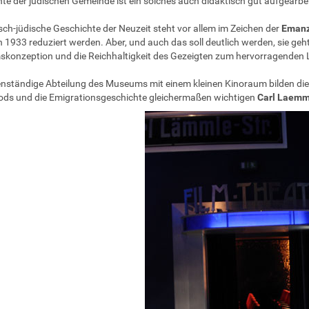
te der jüdischen Gemeinde ist ein solches auch didaktisch gut aufgearbe
sch-jüdische Geschichte der Neuzeit steht vor allem im Zeichen der
Emanz
h 1933 reduziert werden. Aber, und auch das soll deutlich werden, sie ge
onzeption und die Reichhaltigkeit des Gezeigten zum hervorragenden L
enständige Abteilung des Museums mit einem kleinen Kinoraum bilden die
ds und die Emigrationsgeschichte gleichermaßen wichtigen
Carl Laemm