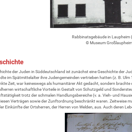
Rabbinatsgebäude in Laupheim (
© Museum Großlauphei
schichte
hichte der Juden in Süddeutschland ist zunächst eine Geschichte der J
dte im Spätmittelalter ihre Judengemeinden vertrieben hatten (z. B. Ulm 
kte Zeit, war keineswegs als humanitärer Akt gedacht, sondern brachte de
ialherren wirtschaftliche Vorteile in Gestalt von Schutzgeld und Sonderst
ftstätigkeit trotz der schmalen Handlungsbereiche (v. a. Vieh- und Hausie
iesen Verträgen sowie der Zunftordnung beschränkt waren. Zeitweise 
der Einkünfte der Ortsherren, der Herren von Welden, aus. Auch deren Le