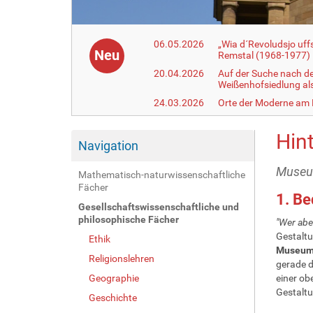
06.05.2026
„Wia d´Revoludsjo uf
Neu
Remstal (1968-1977)
20.04.2026
Auf der Suche nach d
Weißenhofsiedlung a
24.03.2026
Orte der Moderne am
Hin
Navigation
Museum
Mathematisch-naturwissenschaftliche
Fächer
1. B
Gesellschaftswissenschaftliche und
philosophische Fächer
"Wer abe
Gestalt
Ethik
Museum
Religionslehren
gerade d
Geographie
einer ob
Gestaltu
Geschichte