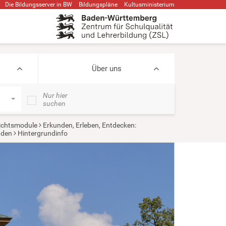
Die Bildungsserver in BW
Bildungspläne
Kultusministerium
Über uns
Nur hier
suchen
ichtsmodule
Erkunden, Erleben, Entdecken:
uden
Hintergrundinfo