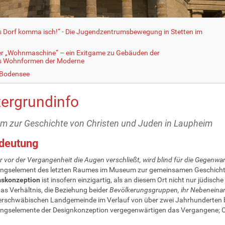
fs Dorf komma isch!“ - Die Jugendzentrumsbewegung in Stetten im
er „Wohnmaschine“ – ein Exitgame zu Gebäuden der
ls Wohnformen der Moderne
 Bodensee
tergrundinfo
 zur Geschichte von Christen und Juden in Laupheim
edeutung
r vor der Vergangenheit die Augen verschließt, wird blind für die Gegenwar
ungselement des letzten Raumes im Museum zur gemeinsamen Geschichte
skonzeption
ist insofern einzigartig, als an diesem Ort nicht nur jüdisch
as Verhältnis, die Beziehung beider
Bevölkerungsgruppen, ihr Nebeneina
erschwäbischen Landgemeinde im Verlauf von über zwei Jahrhunderten be
ngselemente der Designkonzeption vergegenwärtigen das Vergangene; O